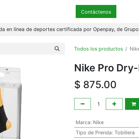
ender
Términos
Bienvenidos
Contáctenos
a en línea de deportes certificada por Openpay, de Grup
Todos los productos
Nik
Nike Pro Dry-
$
875.00
Marca
:
Nike
Tipo de Prenda
:
Tobillera