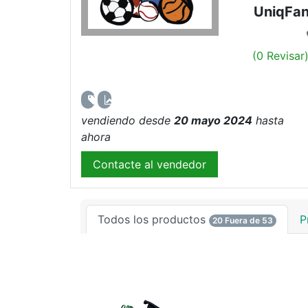
UniqFa
(0 Revisar
53 Productos
0.0 Ventas
vendiendo desde
20 mayo 2024
hasta
ahora
Contacte al vendedor
Todos los productos
P
20 Fuera de 53