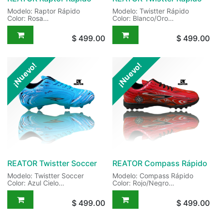
Modelo: Raptor Rápido
Modelo: Twistter Rápido
Color: Rosa
Color: Blanco/Oro
Código: S/C
Código: S/C
Sneakers para Fútbol Rápido
Sneakers para Fútbol Rápido
$
499.00
$
499.00
¡Nuevo!
¡Nuevo!
REATOR Twistter Soccer
REATOR Compass Rápido
Modelo: Twistter Soccer
Modelo: Compass Rápido
Color: Azul Cielo
Color: Rojo/Negro
Código: S/C
Código: S/C
Sneakers para Fútbol Soccer
Sneakers para Fútbol Rápido
$
499.00
$
499.00