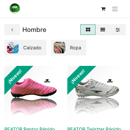
Hombre
Calzado
Ropa
¡Nuevo!
¡Nuevo!
REATOR Raptor Rápido
REATOR Twistter Rápido