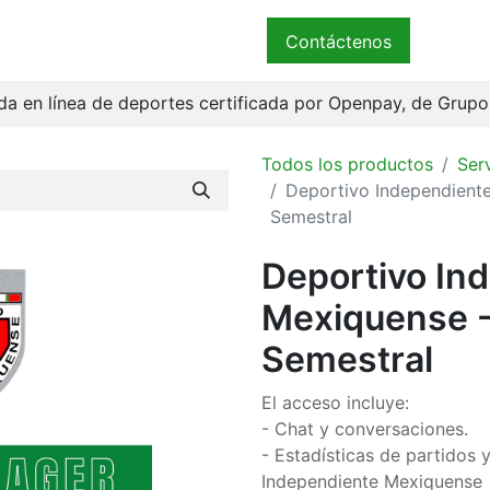
ender
Términos
Bienvenidos
Contáctenos
a en línea de deportes certificada por Openpay, de Grup
Todos los productos
Ser
Deportivo Independient
Semestral
Deportivo In
Mexiquense -
Semestral
El acceso incluye:
- Chat y conversaciones.
- Estadísticas de partidos
Independiente Mexiquense